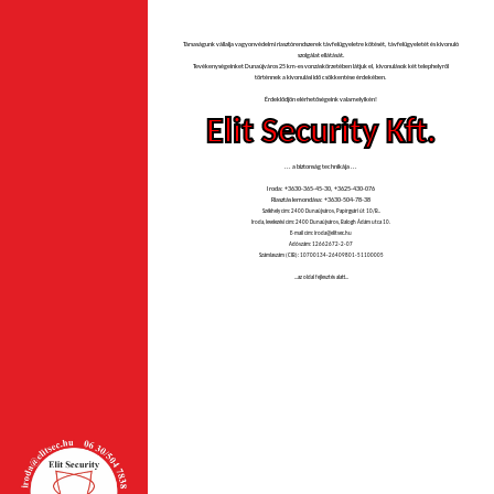
Társaságunk vállalja vagyonvédelmi riasztórendszerek távfelügyeletre kötését, távfelügyeletét és kivonuló
szolgálat ellátását.
Tevékenységeinket Dunaújváros 25 km-es vonzáskörzetében látjuk el, kivonulások két telephelyről
történnek a kivonulási idő csökkentése érdekében.
Érdeklődjön elérhetőségeink valamelyikén!
Elit Security Kft.
... a biztonság technikája ...
Iroda: +3630-365-45-30, +3625-430-076
Riasztás lemondása: +3630-504-78-38
Székhely cím: 2400 Dunaújváros, Papírgyári út 10/B..
Iroda, levelezési cím: 2400 Dunaújváros, Balogh Ádám utca 10.
E-mail cím: iroda@elitsec.hu
Adószám: 12662672-2-07
Számlaszám (CIB): 10700134-26409801-51100005
...az oldal fejlesztés alatt...